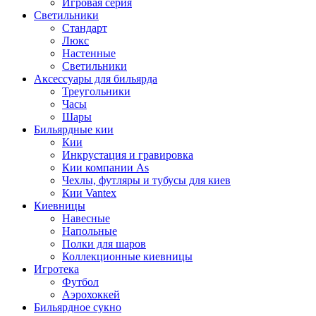
Игровая серия
Светильники
Стандарт
Люкс
Настенные
Светильники
Аксессуары для бильярда
Треугольники
Часы
Шары
Бильярдные кии
Кии
Инкрустация и гравировка
Кии компании As
Чехлы, футляры и тубусы для киев
Кии Vantex
Киевницы
Навесные
Напольные
Полки для шаров
Коллекционные киевницы
Игротека
Футбол
Аэрохоккей
Бильярдное сукно