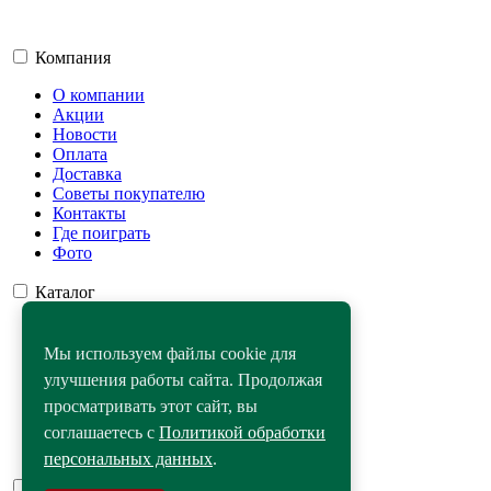
Компания
О компании
Акции
Новости
Оплата
Доставка
Советы покупателю
Контакты
Где поиграть
Фото
Каталог
Бильярдные столы
Светильники
Мы используем файлы cookie для
Аксессуары для бильярда
улучшения работы сайта. Продолжая
Бильярдные кии
просматривать этот сайт, вы
Киевницы
Игротека
соглашаетесь с
Политикой обработки
Бильярдное сукно
персональных данных
.
Помощь покупателю