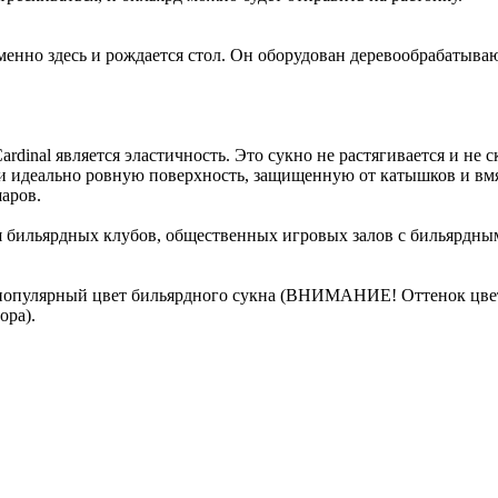
менно здесь и рождается стол. Он оборудован деревообрабаты
rdinal является эластичность. Это сукно не растягивается и не
 идеально ровную поверхность, защищенную от катышков и вмяти
аров.
ля бильярдных клубов, общественных игровых залов с бильярдны
е популярный цвет бильярдного сукна (ВНИМАНИЕ! Оттенок цвет
ора).