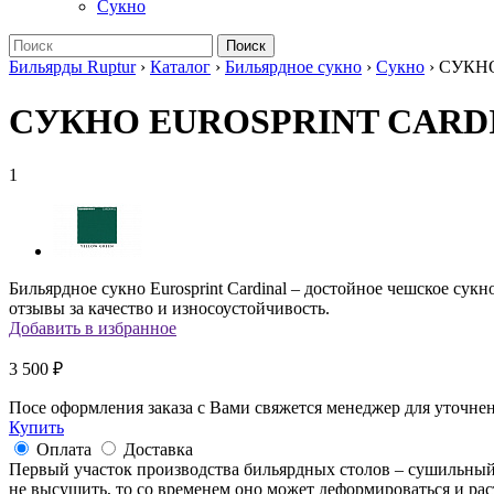
Сукно
Поиск
Бильярды Ruptur
›
Каталог
›
Бильярдное сукно
›
Сукно
›
СУКНО
СУКНО EUROSPRINT CARD
1
Бильярдное сукно Eurosprint Cardinal – достойное чешское сук
отзывы за качество и износоустойчивость.
Добавить в избранное
3 500 ₽
Посе оформления заказа с Вами свяжется менеджер для уточнен
Купить
Оплата
Доставка
Первый участок производства бильярдных столов – сушильный.
не высушить, то со временем оно может деформироваться и раст