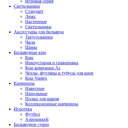
Игровая серия
Светильники
Стандарт
Люкс
Настенные
Светильники
Аксессуары для бильярда
Треугольники
Часы
Шары
Бильярдные кии
Кии
Инкрустация и гравировка
Кии компании As
Чехлы, футляры и тубусы для киев
Кии Vantex
Киевницы
Навесные
Напольные
Полки для шаров
Коллекционные киевницы
Игротека
Футбол
Аэрохоккей
Бильярдное сукно