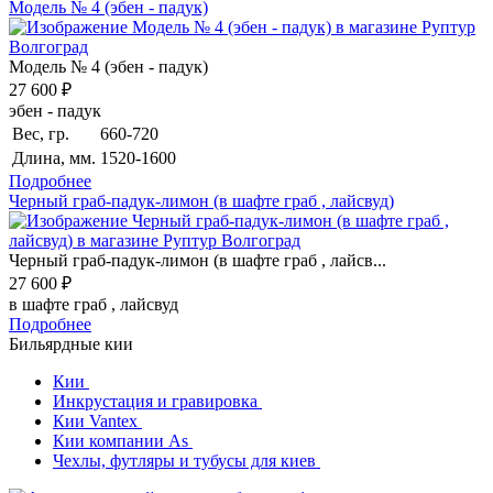
Модель № 4 (эбен - падук)
Модель № 4 (эбен - падук)
27 600 ₽
эбен - падук
Вес, гр.
660-720
Длина, мм.
1520-1600
Подробнее
Черный граб-падук-лимон (в шафте граб , лайсвуд)
Черный граб-падук-лимон (в шафте граб , лайсв...
27 600 ₽
в шафте граб , лайсвуд
Подробнее
Бильярдные кии
Кии
‍
Инкрустация и гравировка
‍
Кии Vantex
‍
Кии компании As
‍
Чехлы, футляры и тубусы для киев
‍