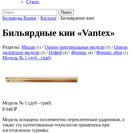
Сукно
Поиск
Бильярды Ruptur
›
Каталог
›
Бильярдные кии
Бильярдные кии «Vantex»
Разделы:
Мицар
/
Орион оригинальные модели
/
Орион
(1)
(5)
дилерские модели
/
Цефей
/
Феникс
/
Феникс эбен
(3)
(4)
(4)
(1)
Модель № 1 (дуб - граб)
Модель № 1 (дуб - граб)
8 040 ₽
Модель оснащена поэлементно переклеенным ударником, а
также эта патентованная технология применена при
изготовлении турняка.