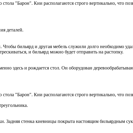
о стола "Барон". Кии располагаются строго вертикально, что по
ия деталей.
 Чтобы бильярд и другая мебель служили долго необходимо уда
рескиваться, и бильярд можно будет отправить на растопку.
менно здесь и рождается стол. Он оборудован деревообрабаты
о стола "Барон". Кии располагаются строго вертикально, что по
треугольника.
вки. Задняя стенка киевницы покрыта настоящим бильярдным су