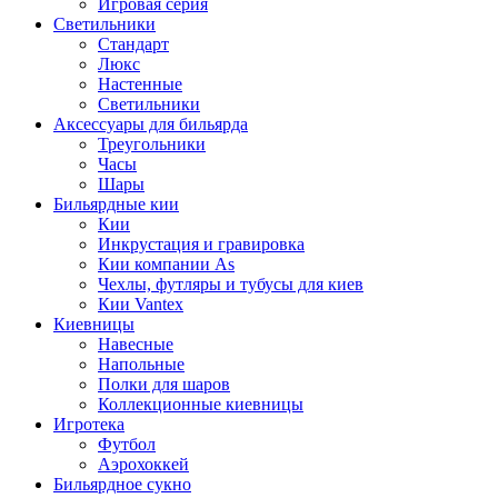
Игровая серия
Светильники
Стандарт
Люкс
Настенные
Светильники
Аксессуары для бильярда
Треугольники
Часы
Шары
Бильярдные кии
Кии
Инкрустация и гравировка
Кии компании As
Чехлы, футляры и тубусы для киев
Кии Vantex
Киевницы
Навесные
Напольные
Полки для шаров
Коллекционные киевницы
Игротека
Футбол
Аэрохоккей
Бильярдное сукно