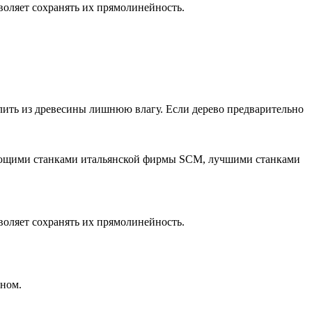
зволяет сохранять их прямолинейность.
лить из древесины лишнюю влагу. Если дерево предварительно
вающими станками итальянской фирмы SCM, лучшими станками
зволяет сохранять их прямолинейность.
кном.