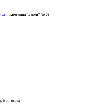
ницы
›
Киевница ”Барон” (дуб)