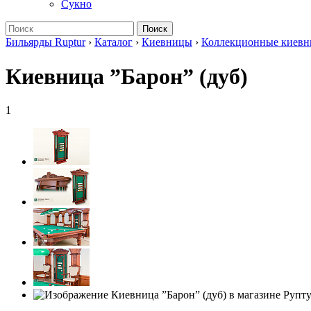
Сукно
Поиск
Бильярды Ruptur
›
Каталог
›
Киевницы
›
Коллекционные киев
Киевница ”Барон” (дуб)
1