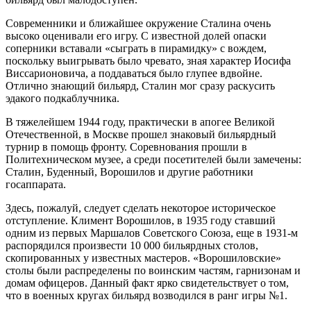
Современники и ближайшее окружение Сталина очень
высоко оценивали его игру. С известной долей опаски
соперники вставали «сыграть в пирамидку» с вождем,
поскольку выигрывать было чревато, зная характер Иосифа
Виссарионовича, а поддаваться было глупее вдвойне.
Отлично знающий бильярд, Сталин мог сразу раскусить
эдакого подкаблучника.
В тяжелейшем 1944 году, практически в апогее Великой
Отечественной, в Москве прошел знаковый бильярдный
турнир в помощь фронту. Соревнования прошли в
Политехническом музее, а среди посетителей были замечены:
Сталин, Буденный, Ворошилов и другие работники
госаппарата.
Здесь, пожалуй, следует сделать некоторое историческое
отступление. Климент Ворошилов, в 1935 году ставший
одним из первых Маршалов Советского Союза, еще в 1931-м
распорядился произвести 10 000 бильярдных столов,
скопированных у известных мастеров. «Ворошиловские»
столы были распределены по воинским частям, гарнизонам и
домам офицеров. Данный факт ярко свидетельствует о том,
что в военных кругах бильярд возводился в ранг игры №1.