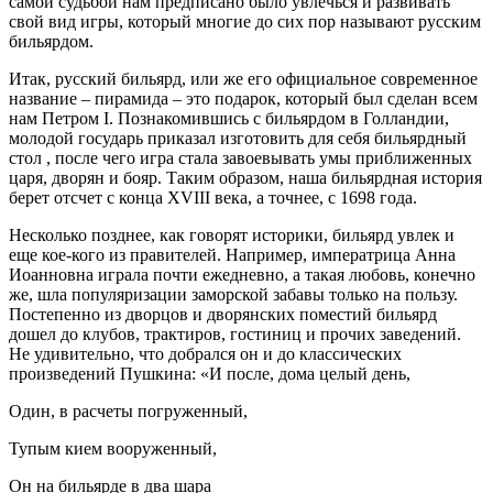
самой судьбой нам предписано было увлечься и развивать
свой вид игры, который многие до сих пор называют русским
бильярдом.
Итак, русский бильярд, или же его официальное современное
название – пирамида – это подарок, который был сделан всем
нам Петром I. Познакомившись с бильярдом в Голландии,
молодой государь приказал изготовить для себя бильярдный
стол , после чего игра стала завоевывать умы приближенных
царя, дворян и бояр. Таким образом, наша бильярдная история
берет отсчет с конца XVIII века, а точнее, с 1698 года.
Несколько позднее, как говорят историки, бильярд увлек и
еще кое-кого из правителей. Например, императрица Анна
Иоанновна играла почти ежедневно, а такая любовь, конечно
же, шла популяризации заморской забавы только на пользу.
Постепенно из дворцов и дворянских поместий бильярд
дошел до клубов, трактиров, гостиниц и прочих заведений.
Не удивительно, что добрался он и до классических
произведений Пушкина: «И после, дома целый день,
Один, в расчеты погруженный,
Тупым кием вооруженный,
Он на бильярде в два шара