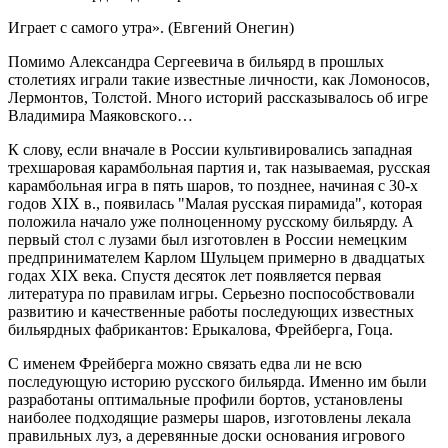
Играет с самого утра». (Евгений Онегин)
Помимо Александра Сергеевича в бильярд в прошлых
столетиях играли такие известные личности, как Ломоносов,
Лермонтов, Толстой. Много историй рассказывалось об игре
Владимира Маяковского…
К слову, если вначале в России культивировались западная
трехшаровая карамбольная партия и, так называемая, русская
карамбольная игра в пять шаров, то позднее, начиная с 30-х
годов XIX в., появилась "Малая русская пирамида", которая
положила начало уже полноценному русскому бильярду. А
первый стол с лузами был изготовлен в России немецким
предпринимателем Карлом Шульцем примерно в двадцатых
годах XIX века. Спустя десяток лет появляется первая
литература по правилам игры. Серьезно поспособствовали
развитию и качественные работы последующих известных
бильярдных фабрикантов: Ерыкалова, Фрейберга, Гоца.
С именем Фрейберга можно связать едва ли не всю
последующую историю русского бильярда. Именно им были
разработаны оптимальные профили бортов, установлены
наиболее подходящие размеры шаров, изготовлены лекала
правильных луз, а деревянные доски основания игрового