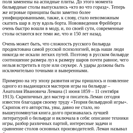
поля заменены на аспидные плиты. До этого момента
бильярдные столы выпускались «кто во что горазд». Теперь
же игровые принципы были заметно более
унифицированными, также, к слову, стало невозможным
скатить шар в лузу вдоль борта. Нововведения Фрейберга
очень быстро вошли в моду, и, по своей сути, современные
столы остаются все теми же, что и 150 лет назад.
Очень может быть, что сложность русского бильярда
продиктована самой русской психологией, ведь наши люди
никогда не искали легких путей. Поэтому в русском бильярде
соотношение размера луз к размеру шаров почти равное, чего
нельзя встретить в пуле или снукере. А удары должны быть
исключительно точными и выверенными.
Примерно на эту эпоху развития игры пришлось и появление
одного из выдающихся мастеров игры на бильярде –
Анатолия Ивановича Лемана (1 июня 1859 – 11 сентября
1913). Скрипичных дел мастер и писатель Леман сегодня
известен благодаря своему труду «Теория бильярдной игры».
Скрипок его авторства, увы, давно не стало, но
вышеупомянутая книга долго признавалась лучшей
литературой о бильярде и включала в себя: описание техники
игры, разбор различных партий, интересные задачи и
сравнение столов основных производителей. Леман называл