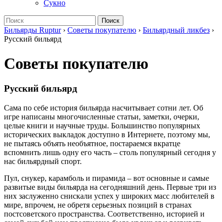
Сукно
Поиск
Бильярды Ruptur
›
Советы покупателю
›
Бильярдный ликбез
›
Русский бильярд
Советы покупателю
Русский бильярд
Сама по себе история бильярда насчитывает сотни лет. Об
игре написаны многочисленные статьи, заметки, очерки,
целые книги и научные труды. Большинство популярных
исторических выкладок доступно в Интернете, поэтому мы,
не пытаясь объять необъятное, постараемся вкратце
вспомнить лишь одну его часть – столь популярный сегодня у
нас бильярдный спорт.
Пул, снукер, карамболь и пирамида – вот основные и самые
развитые виды бильярда на сегодняшний день. Первые три из
них заслуженно снискали успех у широких масс любителей в
мире, впрочем, не обретя серьезных позиций в странах
постсоветского пространства. Соответственно, историей и