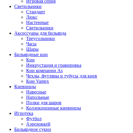
Игровая серия
Светильники
Стандарт
Люкс
Настенные
Светильники
Аксессуары для бильярда
Треугольники
Часы
Шары
Бильярдные кии
Кии
Инкрустация и гравировка
Кии компании As
Чехлы, футляры и тубусы для киев
Кии Vantex
Киевницы
Навесные
Напольные
Полки для шаров
Коллекционные киевницы
Игротека
Футбол
Аэрохоккей
Бильярдное сукно