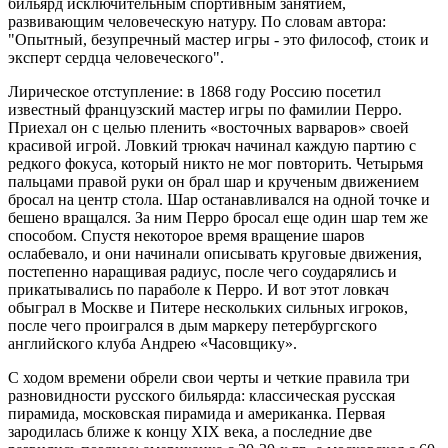
бильярд исключительным спортивным занятием,
развивающим человеческую натуру. По словам автора:
"Опытный, безупречный мастер игры - это философ, стоик и
эксперт сердца человеческого".
Лирическое отступление: в 1868 году Россию посетил
известный французский мастер игры по фамилии Перро.
Приехал он с целью пленить «восточных варваров» своей
красивой игрой. Ловкий трюкач начинал каждую партию с
редкого фокуса, который никто не мог повторить. Четырьмя
пальцами правой руки он брал шар и крученым движением
бросал на центр стола. Шар останавливался на одной точке и
бешено вращался. За ним Перро бросал еще один шар тем же
способом. Спустя некоторое время вращение шаров
ослабевало, и они начинали описывать круговые движения,
постепенно наращивая радиус, после чего соударялись и
прикатывались по параболе к Перро. И вот этот ловкач
обыграл в Москве и Питере нескольких сильных игроков,
после чего проигрался в дым маркеру петербургского
английского клуба Андрею «Часовщику».
С ходом времени обрели свои черты и четкие правила три
разновидности русского бильярда: классическая русская
пирамида, московская пирамида и американка. Первая
зародилась ближе к концу XIX века, а последние две