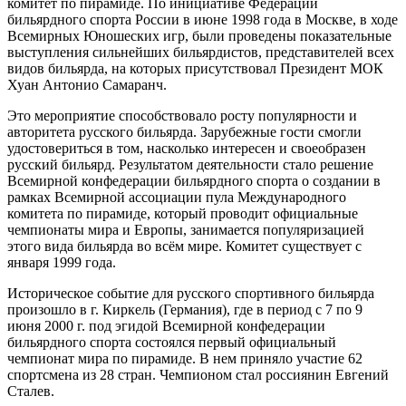
комитет по пирамиде. По инициативе Федерации
бильярдного спорта России в июне 1998 года в Москве, в ходе
Всемирных Юношеских игр, были проведены показательные
выступления сильнейших бильярдистов, представителей всех
видов бильярда, на которых присутствовал Президент МОК
Хуан Антонио Самаранч.
Это мероприятие способствовало росту популярности и
авторитета русского бильярда. Зарубежные гости смогли
удостовериться в том, насколько интересен и своеобразен
русский бильярд. Результатом деятельности стало решение
Всемирной конфедерации бильярдного спорта о создании в
рамках Всемирной ассоциации пула Международного
комитета по пирамиде, который проводит официальные
чемпионаты мира и Европы, занимается популяризацией
этого вида бильярда во всём мире. Комитет существует с
января 1999 года.
Историческое событие для русского спортивного бильярда
произошло в г. Киркель (Германия), где в период с 7 по 9
июня 2000 г. под эгидой Всемирной конфедерации
бильярдного спорта состоялся первый официальный
чемпионат мира по пирамиде. В нем приняло участие 62
спортсмена из 28 стран. Чемпионом стал россиянин Евгений
Сталев.