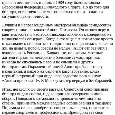
прошли десятки лет, и лишь в 1989 году была основана
Всесоюзная Федерация Бильярдного Спорта. Но до того дня
бильярд, естественно, не мог оставаться в тени – спасали
ситуацию яркие личности.
Лучшим и непревзойденным мастером бильярда семидесятых
современники называют Ашота Потикяна. Он возвел игру в
ранг искусства и мастерски находил ключики к сопернику, не
позволяя себя обыграть. Когда в столице с Ашотом уже просто
отказывались становиться за один стол (а игра велась, конечно
же, на деньги, порой, совсем не малые), Ашот отправился в
южную часть России, на Кавказ, где, по словам, местные
жители играли на невероятно большие суммы, причем,
никогда не спускались с гор и не слышали о других
бильярдистах. Окрыленный идеей Ашот прибыл в точку
назначения, и какого же было его разочарование, когда
первый встречный при виде него радостно воскликнул:
«Ашота приехала!!!». В Москву мастер вернулся без барышей.
Итак, незадолго до своего развала, Советский союз признал
бильярд видом спорта, и дело приняло совершенно иной
оборот. Появилась возможность проводить чемпионаты
страны, принимать международные соревнования и так далее.
Пирамида стала приобретать спортивные черты, появлялись
первые спортсмены-профессионалы. Время диктует свои