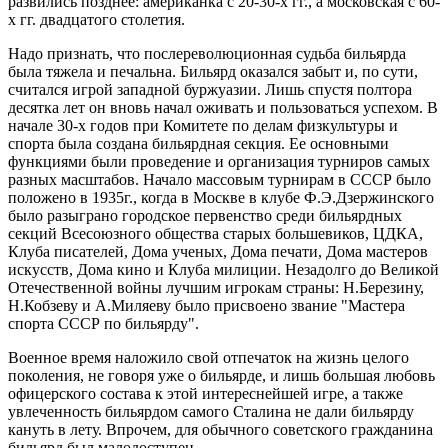
развились позднее: американка с 20-30-х гг., а московская с 60-
х гг. двадцатого столетия.
Надо признать, что послереволюционная судьба бильярда
была тяжела и печальна. Бильярд оказался забыт и, по сути,
считался игрой западной буржуазии. Лишь спустя полтора
десятка лет он вновь начал оживать и пользоваться успехом. В
начале 30-х годов при Комитете по делам физкультуры и
спорта была создана бильярдная секция. Ее основными
функциями были проведение и организация турниров самых
разных масштабов. Начало массовым турнирам в СССР было
положено в 1935г., когда в Москве в клубе Ф.Э.Дзержинского
было разыграно городское первенство среди бильярдных
секций Всесоюзного общества старых большевиков, ЦДКА,
Клуба писателей, Дома ученых, Дома печати, Дома мастеров
искусств, Дома кино и Клуба милиции. Незадолго до Великой
Отечественной войны лучшим игрокам страны: Н.Березину,
Н.Кобзеву и А.Миляеву было присвоено звание "Мастера
спорта СССР по бильярду".
Военное время наложило свой отпечаток на жизнь целого
поколения, не говоря уже о бильярде, и лишь большая любовь
офицерского состава к этой интереснейшей игре, а также
увлеченность бильярдом самого Сталина не дали бильярду
кануть в лету. Впрочем, для обычного советского гражданина
бильярд был малодоступен.