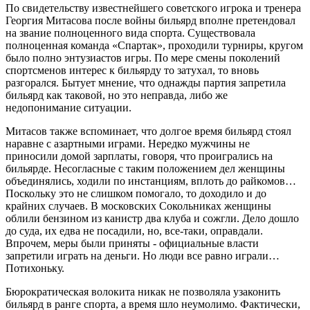
По свидетельству известнейшего советского игрока и тренера
Георгия Митасова после войны бильярд вполне претендовал
на звание полноценного вида спорта. Существовала
полноценная команда «Спартак», проходили турниры, кругом
было полно энтузиастов игры. По мере смены поколений
спортсменов интерес к бильярду то затухал, то вновь
разгорался. Бытует мнение, что однажды партия запретила
бильярд как таковой, но это неправда, либо же
недопонимание ситуации.
Митасов также вспоминает, что долгое время бильярд стоял
наравне с азартными играми. Нередко мужчины не
приносили домой зарплаты, говоря, что проигрались на
бильярде. Несогласные с таким положением дел женщины
объединялись, ходили по инстанциям, вплоть до райкомов…
Поскольку это не слишком помогало, то доходило и до
крайних случаев. В московских Сокольниках женщины
облили бензином из канистр два клуба и сожгли. Дело дошло
до суда, их едва не посадили, но, все-таки, оправдали.
Впрочем, меры были приняты - официальные власти
запретили играть на деньги. Но люди все равно играли…
Потихоньку.
Бюрократическая волокита никак не позволяла узаконить
бильярд в ранге спорта, а время шло неумолимо. Фактически,