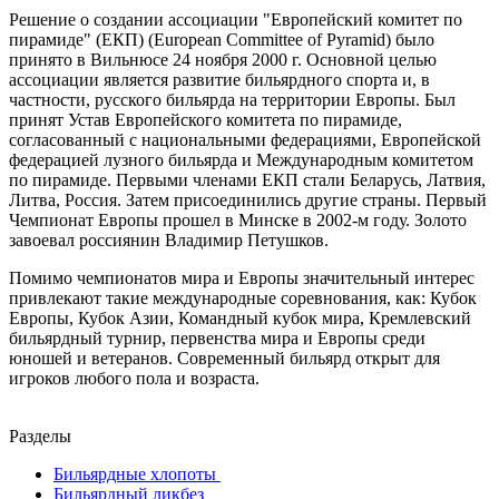
Решение о создании ассоциации "Европейский комитет по
пирамиде" (ЕКП) (European Committee of Pyramid) было
принято в Вильнюсе 24 ноября 2000 г. Основной целью
ассоциации является развитие бильярдного спорта и, в
частности, русского бильярда на территории Европы. Был
принят Устав Европейского комитета по пирамиде,
согласованный с национальными федерациями, Европейской
федерацией лузного бильярда и Международным комитетом
по пирамиде. Первыми членами ЕКП стали Беларусь, Латвия,
Литва, Россия. Затем присоединились другие страны. Первый
Чемпионат Европы прошел в Минске в 2002-м году. Золото
завоевал россиянин Владимир Петушков.
Помимо чемпионатов мира и Европы значительный интерес
привлекают такие международные соревнования, как: Кубок
Европы, Кубок Азии, Командный кубок мира, Кремлевский
бильярдный турнир, первенства мира и Европы среди
юношей и ветеранов. Современный бильярд открыт для
игроков любого пола и возраста.
Разделы
Бильярдные хлопоты
‍
Бильярдный ликбез